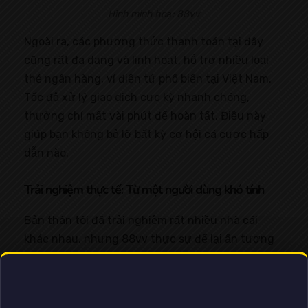
Hình minh hoạ: 88vv
Ngoài ra, các phương thức thanh toán tại đây
cũng rất đa dạng và linh hoạt, hỗ trợ nhiều loại
thẻ ngân hàng, ví điện tử phổ biến tại Việt Nam.
Tốc độ xử lý giao dịch cực kỳ nhanh chóng,
thường chỉ mất vài phút để hoàn tất. Điều này
giúp bạn không bỏ lỡ bất kỳ cơ hội cá cược hấp
dẫn nào.
Trải nghiệm thực tế: Từ một người dùng khó tính
Bản thân tôi đã trải nghiệm rất nhiều nhà cái
khác nhau, nhưng 88vv thực sự để lại ấn tượng
mạnh mẽ. Ngay từ lần đầu truy cập, tôi đã bị thu
hút bởi giao diện “sạch sẽ”, không rối mắt. Quá
trình đăng ký tài khoản diễn ra nhanh gọn, chỉ