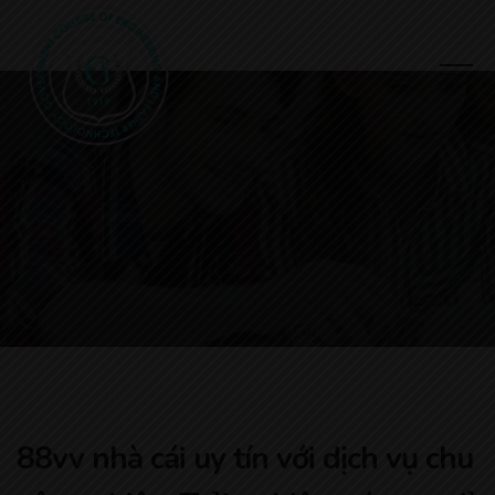
88vv nhà cái uy tín với dịch vụ chu