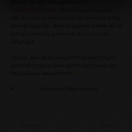
đến lúc “lên đời” trải nghiệm với
https://88vv8.it.com
. Với nền tảng công nghệ
hiện đại, dịch vụ khách hàng tận tâm và hệ thống
bảo mật hàng đầu, 88vv xứng đáng là điểm đến lý
tưởng cho những ai đam mê cá cược và yêu
công nghệ.
Còn bạn, bạn đã sẵn sàng để khám phá thế giới
giải trí đỉnh cao tại 88vv chưa? Hãy chia sẻ cảm
nhận của bạn bên dưới nhé!
Previous
Next