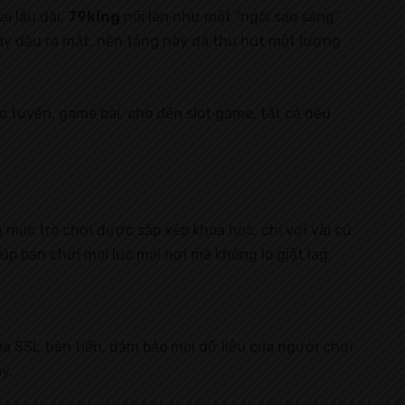
i lâu dài.
79king
nổi lên như một “ngôi sao sáng”
y đầu ra mắt, nền tảng này đã thu hút một lượng
ực tuyến, game bài, cho đến slot game, tất cả đều
mục trò chơi được sắp xếp khoa học, chỉ với vài cú
iúp bạn chơi mọi lúc mọi nơi mà không lo giật lag.
a SSL tiên tiến, đảm bảo mọi dữ liệu của người chơi
y.