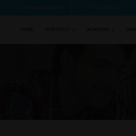
principal@gcelt.gov.in
+91 33 23356977
HOME
JOIN GCELT
ACADEMIC
CAM
IQAC CELL