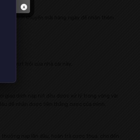
 chương trình khuyến mãi hàng ngày để nhận thêm
iểm vượt trội của nhà cái này.
ọi giao dịch nạp rút đều được xử lý trong vòng vài
 lâu để nhận được tiền thắng cược của mình.
 thưởng nạp lần đầu, hoàn trả cược thua, cho đến