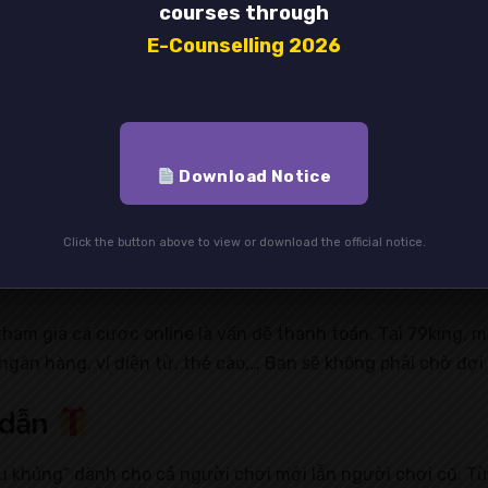
ần đầu để nhận thưởng chào mừng.
courses through
E-Counselling 2026
 giới giải trí đầy màu sắc tại đây. Đừng quên theo dõi các
i 79king
Download Notice
ười chơi yêu thích đến vậy. Hãy cùng điểm qua những ưu đ
Click the button above to view or download the official notice.
tham gia cá cược online là vấn đề thanh toán. Tại 79king, m
gân hàng, ví điện tử, thẻ cào,… Bạn sẽ không phải chờ đợi
 dẫn
u khủng” dành cho cả người chơi mới lẫn người chơi cũ. Từ