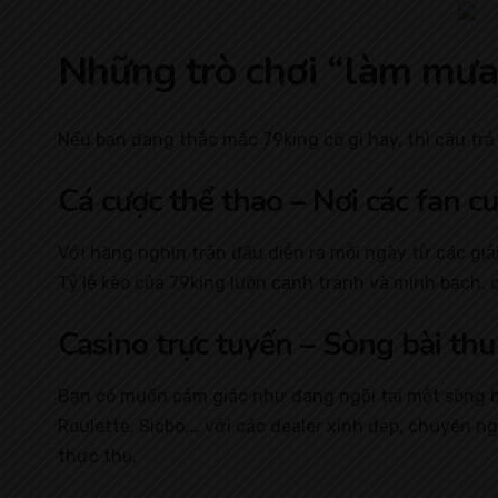
Những trò chơi “làm mưa
Nếu bạn đang thắc mắc 79king có gì hay, thì câu trả 
Cá cược thể thao – Nơi các fan c
Với hàng nghìn trận đấu diễn ra mỗi ngày từ các gi
Tỷ lệ kèo của 79king luôn cạnh tranh và minh bạch, 
Casino trực tuyến – Sòng bài th
Bạn có muốn cảm giác như đang ngồi tại một sòng bà
Roulette, Sicbo,… với các dealer xinh đẹp, chuyên n
thực thụ.