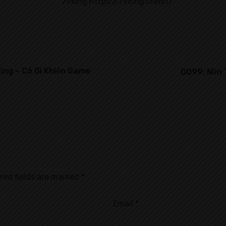
ủng – Có Gì Khiến Game
GO99: Nền 
red fields are marked
*
Email
*