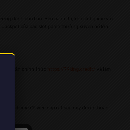
đường dành cho bạn. Bên cạnh đó, kho slot game với
. Jackpot của các slot game thường xuyên nổ lớn,
 đường dẫn chính thức
https://79king.credit/
và làm
 tin chính xác để việc nạp rút sau này được thuận