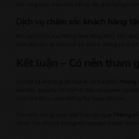
các vòng quay may mắn, tất cả đều giúp bạn gia tăn
Dịch vụ chăm sóc khách hàng tận
Đội ngũ hỗ trợ của 79king hoạt động 24/7, sẵn sàng 
chơi, bạn đều sẽ được hỗ trợ nhanh chóng và nhiệt 
Kết luận – Có nên tham 
Sau tất cả những gì đã chia sẻ, có thể thấy
79king
l
bảo mật, đa dạng trò chơi và dịch vụ chuyên nghiệp.
chắn là một lựa chọn không thể tuyệt vời hơn.
Còn chần chờ gì nữa? Hãy truy cập ngay
79king
để 
chưa? Hãy chia sẻ trải nghiệm của bạn ở phần bình 