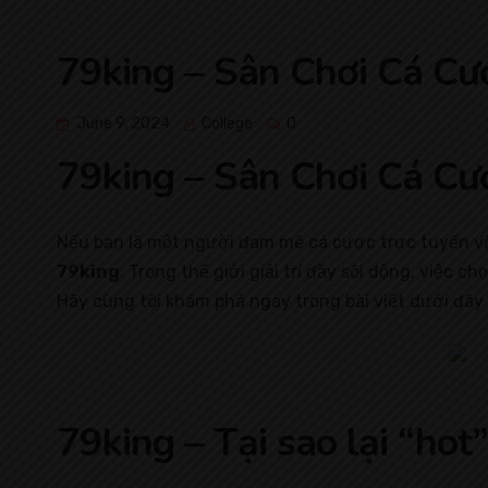
79king – Sân Chơi Cá Cư
June 9, 2024
College
0
79king – Sân Chơi Cá Cư
Nếu bạn là một người đam mê cá cược trực tuyến và 
79king
. Trong thế giới giải trí đầy sôi động, việc
Hãy cùng tôi khám phá ngay trong bài viết dưới đây
79king – Tại sao lại “hot