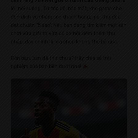
định rằng
789win giải trí đỉnh cao
không phải là
lời nói suông. Từ tốc độ, bảo mật, kho game cho
đến dịch vụ chăm sóc khách hàng, mọi thứ đều
đạt chuẩn “5 sao”. Nếu bạn đang tìm kiếm một sân
chơi vừa giải trí vừa có cơ hội kiếm thêm thu
nhập, đây chính là lựa chọn không thể bỏ qua.
Còn bạn, bạn đã thử chưa? Hãy chia sẻ trải
nghiệm của bạn bên dưới nhé!