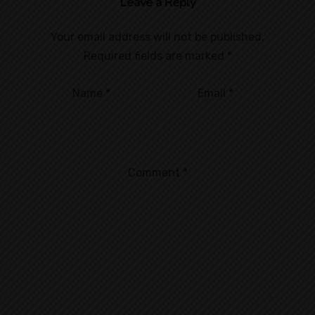
Leave a Reply
Your email address will not be published.
Required fields are marked
*
Name
*
Email
*
Comment
*