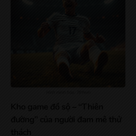
Hình minh hoạ: 789win
Kho game đồ sộ – “Thiên
đường” của người đam mê thử
thách