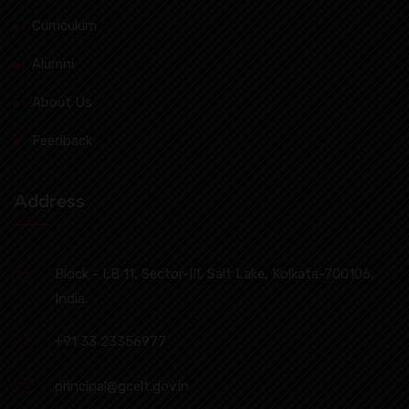
Curriculum
Alumni
About Us
Feedback
Address
Block - LB 11, Sector-III, Salt Lake, Kolkata-700106,
India.
+91 33 23356977
principal@gcelt.gov.in