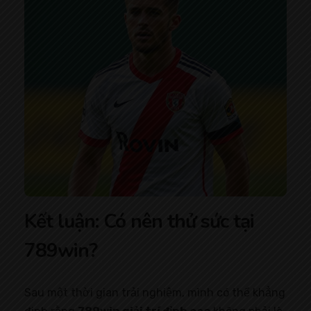
Kết luận: Có nên thử sức tại
789win?
Sau một thời gian trải nghiệm, mình có thể khẳng