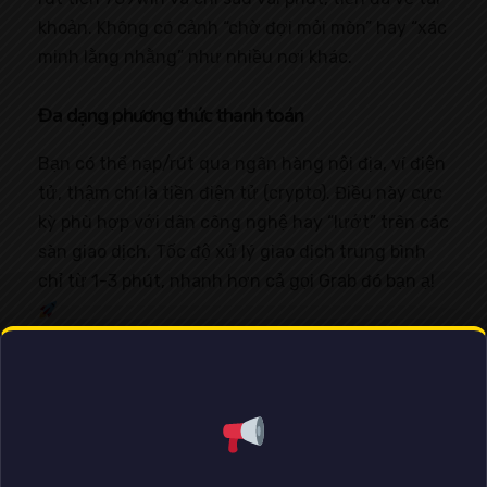
khoản. Không có cảnh “chờ đợi mỏi mòn” hay “xác
minh lằng nhằng” như nhiều nơi khác.
Đa dạng phương thức thanh toán
Bạn có thể nạp/rút qua ngân hàng nội địa, ví điện
tử, thậm chí là tiền điện tử (crypto). Điều này cực
kỳ phù hợp với dân công nghệ hay “lướt” trên các
sàn giao dịch. Tốc độ xử lý giao dịch trung bình
chỉ từ 1-3 phút, nhanh hơn cả gọi Grab đó bạn ạ!