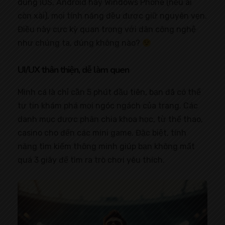
dùng iOS, Android hay Windows Phone (nếu ai
còn xài), mọi tính năng đều được giữ nguyên vẹn.
Điều này cực kỳ quan trọng với dân công nghệ
như chúng ta, đúng không nào?
UI/UX thân thiện, dễ làm quen
Mình cá là chỉ cần 5 phút đầu tiên, bạn đã có thể
tự tin khám phá mọi ngóc ngách của trang. Các
danh mục được phân chia khoa học, từ thể thao,
casino cho đến các mini game. Đặc biệt, tính
năng tìm kiếm thông minh giúp bạn không mất
quá 3 giây để tìm ra trò chơi yêu thích.