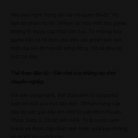
Nếu bạn nghĩ “cũng chỉ vài trò quen thuộc” thì
bạn đã nhầm to rồi. 789win sở hữu một kho game
khổng lồ, được cập nhật liên tục. Từ những tựa
game bắn cá cổ điển cho đến các phiên bản slot
hiện đại với đồ họa 3D sống động, tất cả đều có
mặt tại đây.
Thể thao điện tử – Sân chơi của những tay chơi
chuyên nghiệp
Với dân công nghệ, thể thao điện tử (eSports)
luôn có một sức hút đặc biệt. 789win cung cấp
đầy đủ các giải đấu lớn nhỏ từ Liên Minh Huyền
Thoại, Dota 2, CS:GO đến FIFA. Tỷ lệ cược cạnh
tranh và được cập nhật real-time, giúp bạn không
bỏ lỡ bất kỳ cơ hội nào.