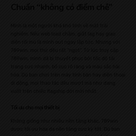
Chuẩn “không có điểm chê”
Mình là một người khá khó tính về mặt trải
nghiệm. Nếu web load chậm, giật lag hay giao
diện rối mù là mình out ngay lập tức. Nhưng với
789win, mọi thứ đều rất “ngọt”. Từ lúc truy cập
789win, mình đã bị thuyết phục bởi tốc độ tải
trang cực nhanh, bố cục rõ ràng và màu sắc hài
hòa. Dù bạn chơi trên máy tính bàn hay điện thoại
di động, mọi thao tác đều mượt mà như đang
vuốt trên chiếc flagship đời mới nhất.
Tối ưu cho mọi thiết bị
Không giống như nhiều nền tảng khác, 789win
được tối ưu hóa đa nền tảng cực kỳ tốt. Dù bạn