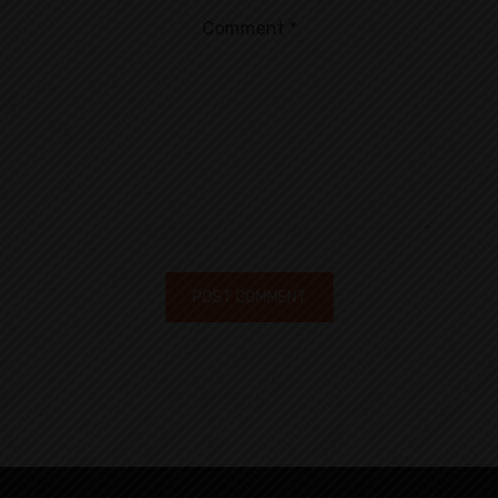
Comment
*