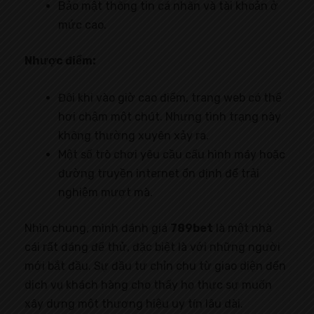
Bảo mật thông tin cá nhân và tài khoản ở
mức cao.
Nhược điểm:
Đôi khi vào giờ cao điểm, trang web có thể
hơi chậm một chút. Nhưng tình trạng này
không thường xuyên xảy ra.
Một số trò chơi yêu cầu cấu hình máy hoặc
đường truyền internet ổn định để trải
nghiệm mượt mà.
Nhìn chung, mình đánh giá
789bet
là một nhà
cái rất đáng để thử, đặc biệt là với những người
mới bắt đầu. Sự đầu tư chỉn chu từ giao diện đến
dịch vụ khách hàng cho thấy họ thực sự muốn
xây dựng một thương hiệu uy tín lâu dài.