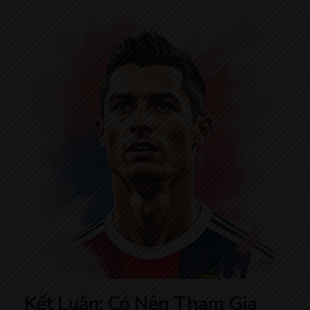
Kết Luận: Có Nên Tham Gia