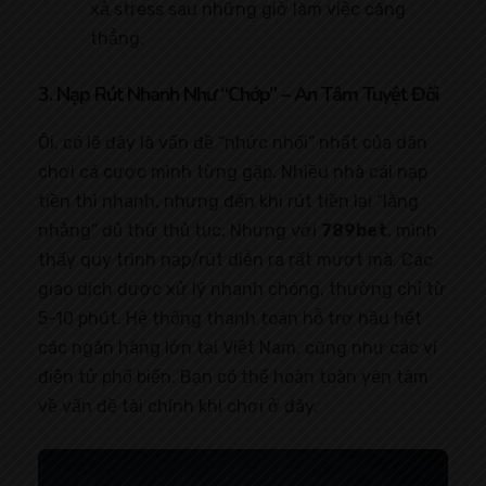
xả stress sau những giờ làm việc căng
thẳng.
3. Nạp Rút Nhanh Như “Chớp” – An Tâm Tuyệt Đối
Ôi, có lẽ đây là vấn đề “nhức nhối” nhất của dân
chơi cá cược mình từng gặp. Nhiều nhà cái nạp
tiền thì nhanh, nhưng đến khi rút tiền lại “lằng
nhằng” đủ thứ thủ tục. Nhưng với
789bet
, mình
thấy quy trình nạp/rút diễn ra rất mượt mà. Các
giao dịch được xử lý nhanh chóng, thường chỉ từ
5-10 phút. Hệ thống thanh toán hỗ trợ hầu hết
các ngân hàng lớn tại Việt Nam, cũng như các ví
điện tử phổ biến. Bạn có thể hoàn toàn yên tâm
về vấn đề tài chính khi chơi ở đây.