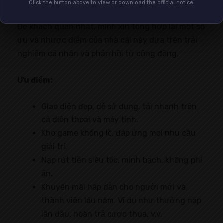
Click the button above to view or download the official notice.
Để khách quan nhất, mình xin tổng hợp lại một số
ưu và nhược điểm của nhà cái này dựa trên trải
nghiệm cá nhân và phản hồi từ cộng đồng.
Ưu điểm:
Giao diện đẹp, dễ sử dụng, tải nhanh trên
cả điện thoại và máy tính.
Kho game khổng lồ, đáp ứng mọi nhu cầu
giải trí.
Nạp rút tiền siêu tốc, minh bạch, không phí
ẩn.
Khuyến mãi hấp dẫn cho người mới và
thành viên lâu năm. Ví dụ như thưởng nạp
lần đầu, hoàn trả cược thua, v.v.