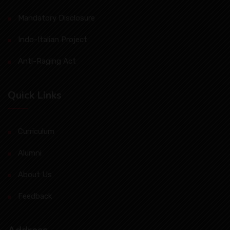
Mandatory Disclosure
Indo-Italian Project
Anti-Raging Act
Quick Links
Curriculum
Alumni
About Us
Feedback