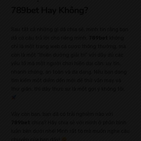
789bet Hay Không?
Sau tất cả những gì đã chia sẻ, mình tin rằng bạn
đã có câu trả lời cho riêng mình.
789bet
không
chỉ là một trang web cá cược thông thường, mà
còn là một “thiên đường giải trí” với đầy đủ các
yếu tố mà một người chơi hiện đại cần: uy tín,
nhanh chóng, an toàn và đa dạng. Nếu bạn đang
tìm kiếm một điểm đến mới để thử vận may và
thư giãn, thì đây thực sự là một gợi ý không tồi.
Vậy còn bạn, bạn đã có trải nghiệm nào với
789bet
chưa? Hãy chia sẻ với mình ở phần bình
luận bên dưới nhé! Mình rất tò mò muốn nghe câu
chuyện của bạn đấy!