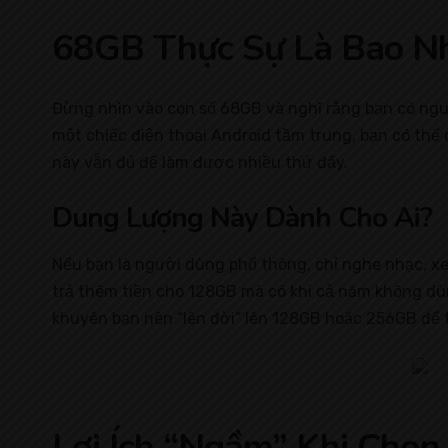
68GB Thực Sự Là Bao Nh
Đừng nhìn vào con số 68GB và nghĩ rằng bạn có nguy
một chiếc điện thoại Android tầm trung, bạn có thể
này vẫn đủ để làm được nhiều thứ đấy.
Dung Lượng Này Dành Cho Ai?
Nếu bạn là người dùng phổ thông, chỉ nghe nhạc, xe
trả thêm tiền cho 128GB mà có khi cả năm không dùn
khuyên bạn nên “lên đời” lên 128GB hoặc 256GB để t
Lợi Ích “Ngầm” Khi Chọn