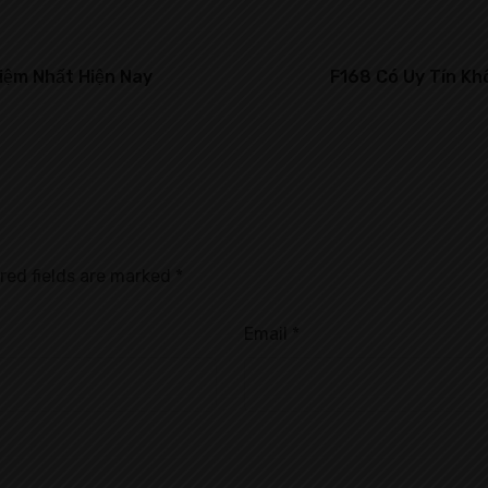
hiệm Nhất Hiện Nay
F168 Có Uy Tín Kh
red fields are marked
*
Email
*