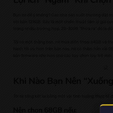
Bạn có để ý không? Các nhà sản xuất thường đặt mứ
với bản 128GB. Đây là một chiến thuật tâm lý giá c
trong nhiều trường hợp, 20-30GB “thừa ra” đó là đủ
Tôi có một thằng bạn, nó mua điện thoại 64GB và th
hành tối ưu hơn trên bản này, nó có thêm hẳn vài G
bản firmware nhẹ hơn cho các tùy chọn lưu trữ mới
Khi Nào Bạn Nên “Xuống
Tôi sẽ tổng kết lại bằng một vài tình huống thực tế
Nên chọn 68GB nếu: