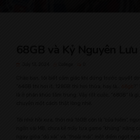
68GB và Kỷ Nguyên Lưu 
July 13, 2024
College
0
Chào bạn, tôi biết cảm giác khi đứng trước quyết đị
“64GB thì hơi ít, 128GB thì hơi thừa, hay là…
68gb
?”
là ở phân khúc tầm trung. Vậy rốt cuộc, “68GB” là g
chuyện một cách thật lòng nhé.
Tôi nhớ hồi xưa, thời mà 16GB còn là “của hiếm”, ng
ngốn vài MB, chưa kể mấy tựa game “khủng” nặng cả
ngay giữa “đủ xài” và “thoải mái”, một điểm ngọt ng