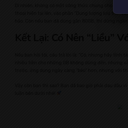
Dĩ nhiên, không có một công thức chung cho tất cả 
thoại hiện tại lên, vào phần “Dung lượng lưu trữ”
hảo. Còn nếu bạn đã dùng gần 80GB, thì đừng ngần
Kết Lại: Có Nên “Liều” V
Nếu bạn hỏi tôi, câu trả lời là: “Có, nhưng hãy tỉn
nhiều tiền cho những GB không dùng đến, nhưng vẫn 
trước, ứng dụng ngày càng “béo” hơn, nhưng với thó
Vậy còn bạn thì sao? Bạn đã bao giờ phải đau đầu vì
luận bên dưới nhé!