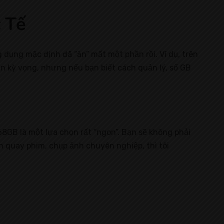
 Tế
dụng mặc định đã “ăn” mất một phần rồi. Ví dụ, trên
n kỳ vọng, nhưng nếu bạn biết cách quản lý, số GB
8GB là một lựa chọn rất “ngon”. Bạn sẽ không phải
n quay phim, chụp ảnh chuyên nghiệp, thì tôi