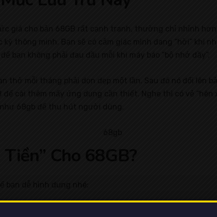
c giá cho bản 68GB rất cạnh tranh, thường chỉ nhỉnh hơn
ực kỳ thông minh. Bạn sẽ có cảm giác mình đang “hời” khi 
 để bạn không phải đau đầu mỗi khi máy báo “bộ nhớ đầy”.
an thở mỗi tháng phải dọn dẹp một lần. Sau đó nó đổi lên
B để cài thêm mấy ứng dụng cần thiết. Nghe thì có vẻ “hê
 như 68gb để thu hút người dùng.
 Tiền” Cho 68GB?
 để bạn dễ hình dung nhé: