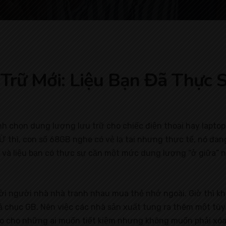
Trữ Mới: Liệu Bạn Đã Thực 
nh chọn dung lượng lưu trữ cho chiếc điện thoại hay lapto
 Ừ thì, con số 68GB nghe có vẻ lạ tai nhưng thực tế, nó đan
ì, và liệu bạn có thực sự cần một mức dung lượng “ở giữa”
ười người nhà nhà tranh nhau mua thẻ nhớ ngoài. Giờ thì k
 chục GB. Nên việc các nhà sản xuất tung ra thêm một tùy 
ào cho những ai muốn tiết kiệm nhưng không muốn phải xóa d