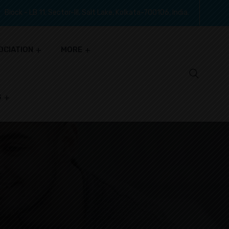
Block - LB 11, Sector-III, Salt Lake, Kolkata-700106, India.
OCIATION
MORE
S