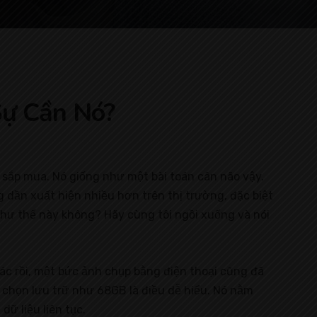
Sự Cần Nó?
p sắp mua. Nó giống như một bài toán cân não vậy.
g dần xuất hiện nhiều hơn trên thị trường, đặc biệt
 như thế này không? Hãy cùng tôi ngồi xuống và nói
hác rồi, một bức ảnh chụp bằng điện thoại cũng đã
chọn lưu trữ như 68GB là điều dễ hiểu. Nó nằm
ữ liệu liên tục.