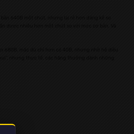
 bản 64GB một chút, nhưng lại rẻ hơn đáng kể so
nhận được nhiều hơn một chút so với mức cơ bản. Và
 bản 68GB, mặc dù chỉ hơn có 4GB, nhưng nhờ hệ điều
n xui”, nhưng thực tế, các hãng thường dành những