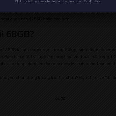
Click the button above to view or download the official notice.
mọi người. Công nghệ là thứ phải phù hợp với nhu cầu cá n
 và xem mình đã dùng bao nhiêu GB rồi. Nếu bạn đang dùng 
 ngại chọn bản 128GB hoặc cao hơn.
ới 68GB?
h táo.” 68GB là một mức dung lượng thông minh dành cho ngư
đảm bảo một trải nghiệm mượt mà và thoải mái trong 1-2 nă
i quen dùng cloud và dọn dẹp định kỳ, bạn hoàn toàn có t
 chuyện chọn dung lượng lưu trữ chưa? Bạn thiên về “đủ dù