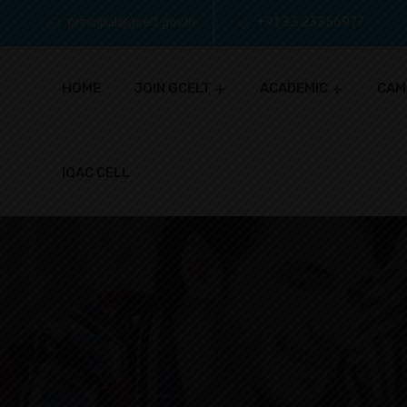
principal@gcelt.gov.in
+91 33 23356977
HOME
JOIN GCELT
ACADEMIC
CAM
IQAC CELL