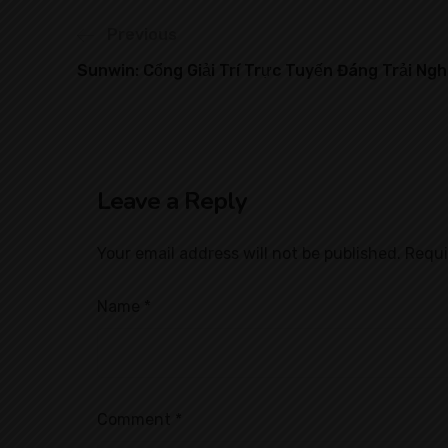
Previous
Sunwin: Cổng Giải Trí Trực Tuyến Đáng Trải Ng
Leave a Reply
Your email address will not be published.
Requi
Name
*
Comment
*