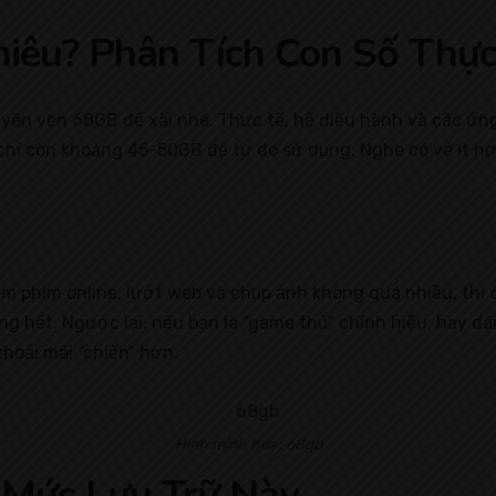
iêu? Phân Tích Con Số Thực
ên vẹn 68GB để xài nhé. Thực tế, hệ điều hành và các ứng 
 chỉ còn khoảng 45-50GB để tự do sử dụng. Nghe có vẻ ít hơ
m phim online, lướt web và chụp ảnh không quá nhiều, thì 6
g hết. Ngược lại, nếu bạn là “game thủ” chính hiệu, hay dâ
hoải mái “chiến” hơn.
Hình minh hoạ: 68gb
 Mức Lưu Trữ Này