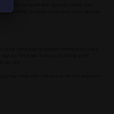
hân. Trước khi quyết định, bạn hãy thử mở điện
khoảng 40-50GB, thì 68GB là một bước nâng cấp hoàn
ời dùng thông thái. Nó giúp bạn không phải trả quá
m tới. Tất nhiên, tương lai thì không ai biết
hể yên tâm.
ng” hay “thoải mái”? Hãy chia sẻ với tôi ở phần bình