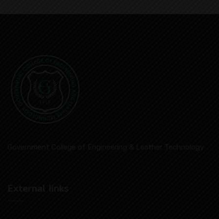
Government College of Engineering & Leather Technology
External Iinks