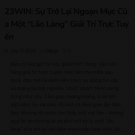
23WIN: Sự Trở Lại Ngoạn Mục Củ
a Một “Lão Làng” Giải Trí Trực Tuy
ến
July 17, 2024
College
0
Bạn có bao giờ tự hỏi, giữa một “rừng” các nền
tảng giải trí trực tuyến mọc lên như nấm sau
mưa, đâu mới là điểm đến thực sự đáng tin cậy
và mang lại trải nghiệm “chất” nhất? Mình cũng
từng như vậy. Cảm giác hoang mang, lo sợ khi
đặt niềm tin sai chỗ, rồi mất cả thời gian lẫn tiền
bạc. Nhưng rồi mình tìm thấy một cái tên – không
quá ồn ào nhưng lại có sức hút kỳ lạ, một “lão
làng” vừa trở lại với diện mạo hoàn toàn mới. Đó