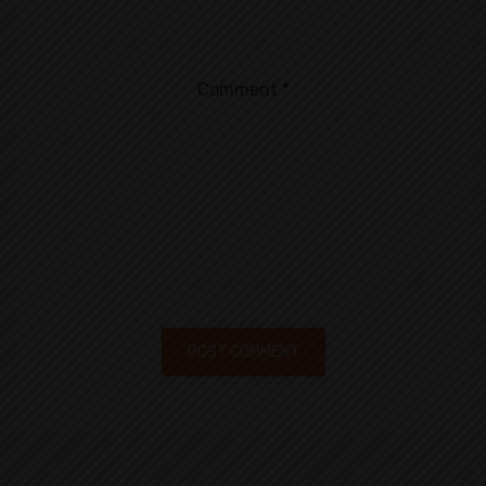
Comment
*