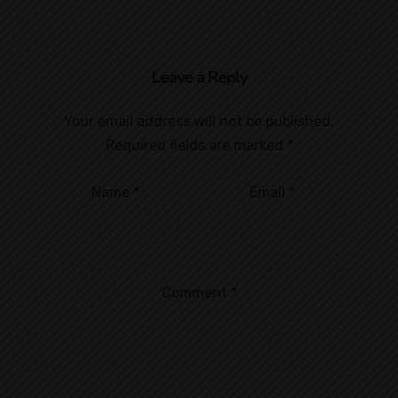
Leave a Reply
Your email address will not be published.
Required fields are marked
*
Name
*
Email
*
Comment
*