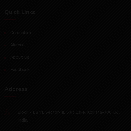
Quick Links
Curriculum
Alumni
About Us
Feedback
Address
Block - LB 11, Sector-III, Salt Lake, Kolkata-700106,
India.