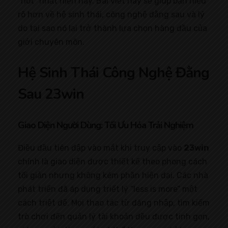
“hot” nhất hiện nay. Bài viết này sẽ giúp bạn hiểu
rõ hơn về hệ sinh thái, công nghệ đằng sau và lý
do tại sao nó lại trở thành lựa chọn hàng đầu của
giới chuyên môn.
Hệ Sinh Thái Công Nghệ Đằng
Sau 23win
Giao Diện Người Dùng: Tối Ưu Hóa Trải Nghiệm
Điều đầu tiên đập vào mắt khi truy cập vào
23win
chính là giao diện được thiết kế theo phong cách
tối giản nhưng không kém phần hiện đại. Các nhà
phát triển đã áp dụng triết lý “less is more” một
cách triệt để. Mọi thao tác từ đăng nhập, tìm kiếm
trò chơi đến quản lý tài khoản đều được tinh gọn,