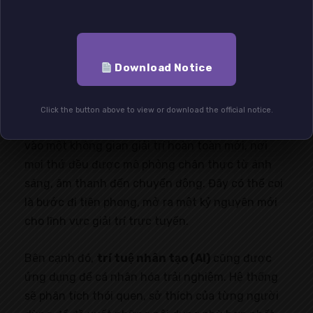
Được Ứng Dụng
Điều làm tôi thực sự ấn tượng là cách
23win
liên
Download Notice
tục cập nhật các xu hướng công nghệ mới nhất.
Gần đây, nền tảng này đã thử nghiệm tích hợp
công nghệ thực tế ảo (VR)
vào một số sản phẩm
Click the button above to view or download the official notice.
chọn lọc. Người dùng có thể đeo kính VR và bước
vào một không gian giải trí hoàn toàn mới, nơi
mọi thứ đều được mô phỏng chân thực từ ánh
sáng, âm thanh đến chuyển động. Đây có thể coi
là bước đi tiên phong, mở ra một kỷ nguyên mới
cho lĩnh vực giải trí trực tuyến.
Bên cạnh đó,
trí tuệ nhân tạo (AI)
cũng được
ứng dụng để cá nhân hóa trải nghiệm. Hệ thống
sẽ phân tích thói quen, sở thích của từng người