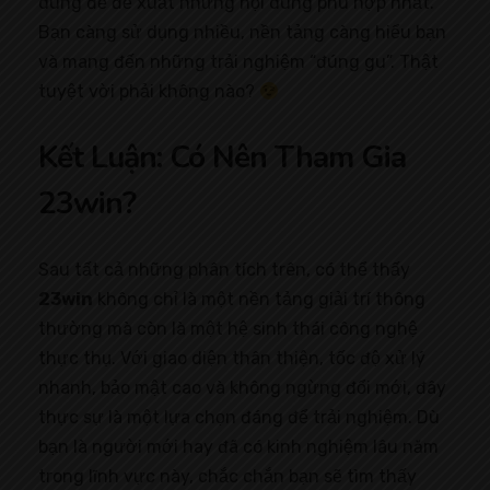
dùng để đề xuất những nội dung phù hợp nhất.
Bạn càng sử dụng nhiều, nền tảng càng hiểu bạn
và mang đến những trải nghiệm “đúng gu”. Thật
tuyệt vời phải không nào?
Kết Luận: Có Nên Tham Gia
23win?
Sau tất cả những phân tích trên, có thể thấy
23win
không chỉ là một nền tảng giải trí thông
thường mà còn là một hệ sinh thái công nghệ
thực thụ. Với giao diện thân thiện, tốc độ xử lý
nhanh, bảo mật cao và không ngừng đổi mới, đây
thực sự là một lựa chọn đáng để trải nghiệm. Dù
bạn là người mới hay đã có kinh nghiệm lâu năm
trong lĩnh vực này, chắc chắn bạn sẽ tìm thấy