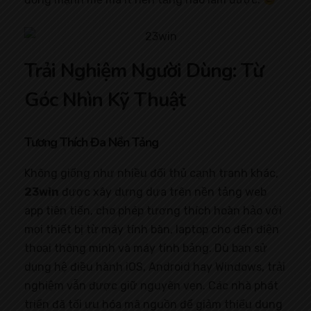
Trải Nghiệm Người Dùng: Từ
Góc Nhìn Kỹ Thuật
Tương Thích Đa Nền Tảng
Không giống như nhiều đối thủ cạnh tranh khác,
23win
được xây dựng dựa trên nền tảng web
app tiên tiến, cho phép tương thích hoàn hảo với
mọi thiết bị từ máy tính bàn, laptop cho đến điện
thoại thông minh và máy tính bảng. Dù bạn sử
dụng hệ điều hành iOS, Android hay Windows, trải
nghiệm vẫn được giữ nguyên vẹn. Các nhà phát
triển đã tối ưu hóa mã nguồn để giảm thiểu dung