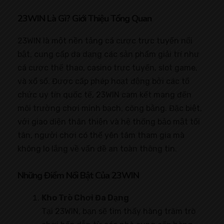
23WIN Là Gì? Giới Thiệu Tổng Quan
23WIN là một nền tảng cá cược trực tuyến nổi
bật, cung cấp đa dạng các sản phẩm giải trí như
cá cược thể thao, casino trực tuyến, slot game,
và xổ số. Được cấp phép hoạt động bởi các tổ
chức uy tín quốc tế, 23WIN cam kết mang đến
môi trường chơi minh bạch, công bằng. Đặc biệt,
với giao diện thân thiện và hệ thống bảo mật tối
tân, người chơi có thể yên tâm tham gia mà
không lo lắng về vấn đề an toàn thông tin.
Những Điểm Nổi Bật Của 23WIN
Kho Trò Chơi Đa Dạng
Tại 23WIN, bạn sẽ tìm thấy hàng trăm trò