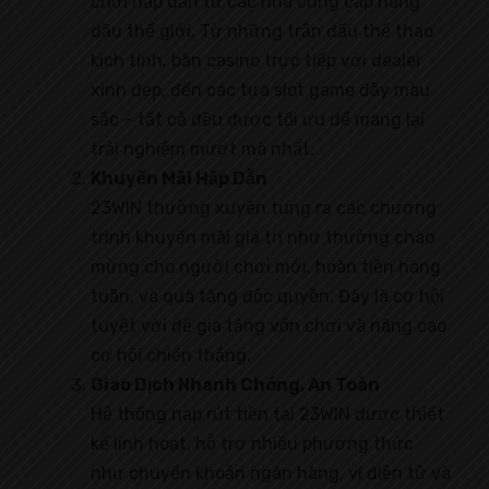
chơi hấp dẫn từ các nhà cung cấp hàng
đầu thế giới. Từ những trận đấu thể thao
kịch tính, bàn casino trực tiếp với dealer
xinh đẹp, đến các tựa slot game đầy màu
sắc – tất cả đều được tối ưu để mang lại
trải nghiệm mượt mà nhất.
Khuyến Mãi Hấp Dẫn
23WIN thường xuyên tung ra các chương
trình khuyến mãi giá trị như thưởng chào
mừng cho người chơi mới, hoàn tiền hàng
tuần, và quà tặng độc quyền. Đây là cơ hội
tuyệt vời để gia tăng vốn chơi và nâng cao
cơ hội chiến thắng.
Giao Dịch Nhanh Chóng, An Toàn
Hệ thống nạp rút tiền tại 23WIN được thiết
kế linh hoạt, hỗ trợ nhiều phương thức
như chuyển khoản ngân hàng, ví điện tử và