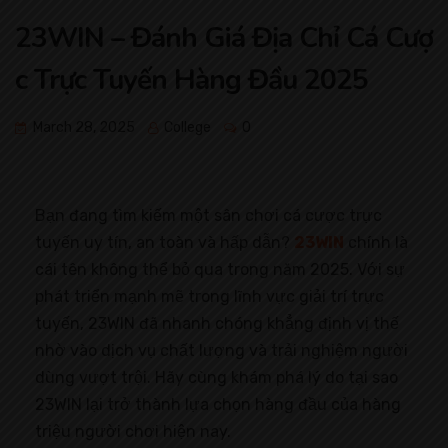
23WIN – Đánh Giá Địa Chỉ Cá Cượ
c Trực Tuyến Hàng Đầu 2025
March 28, 2025
College
0
Bạn đang tìm kiếm một sân chơi cá cược trực
tuyến uy tín, an toàn và hấp dẫn?
23WIN
chính là
cái tên không thể bỏ qua trong năm 2025. Với sự
phát triển mạnh mẽ trong lĩnh vực giải trí trực
tuyến, 23WIN đã nhanh chóng khẳng định vị thế
nhờ vào dịch vụ chất lượng và trải nghiệm người
dùng vượt trội. Hãy cùng khám phá lý do tại sao
23WIN lại trở thành lựa chọn hàng đầu của hàng
triệu người chơi hiện nay.